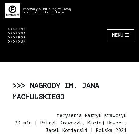
Włączamy w kulturę filmową
Step into film culture
Przejdź
do
treści
MENU
>>> NAGRODY IM. JANA
MACHULSKIEGO
reżyseria Patryk Krawczyk
23 min | Patryk Krawczyk, Maciej Rewers,
Jacek Koniarski | Polska 2021