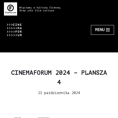
Włączamy w kulturę filmową
Step into film culture
Przejdź
do
treści
MENU
CINEMAFORUM 2024 – PLANSZA
4
21 października 2024