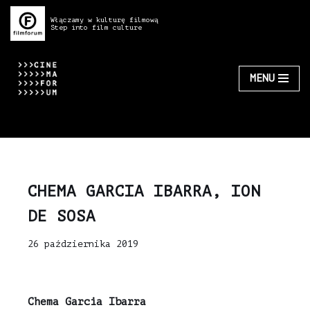
Włączamy w kulturę filmową
Step into film culture
Przejdź
do
treści
MENU
CHEMA GARCIA IBARRA, ION
DE SOSA
26 października 2019
Chema Garcia Ibarra